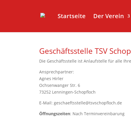
Startseite
Der Verein
Geschäftsstelle TSV Schop
Die Geschäftsstelle ist Anlaufstelle für alle I
Ansprechpartner:
Agnes Hirler
Ochsenwanger Str. 6
73252 Lenningen-Schopfloch
E-Mail: geschaeftsstelle
@
tsvs
chopfloch.
de
Öffnungszeiten
: Nach Terminvereinbarung