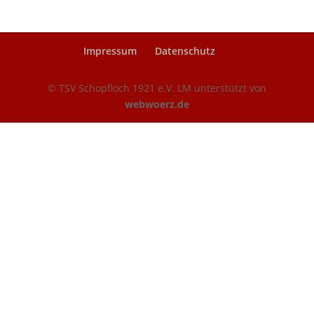
Impressum
Datenschutz
© TSV Schopfloch 1921 e.V. LM unterstützt von
webwoerz.de