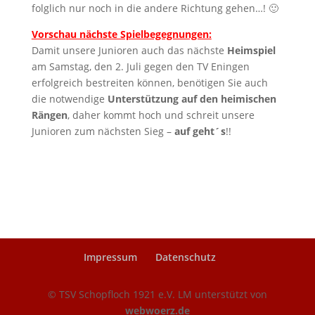
folglich nur noch in die andere Richtung gehen…! 🙂
Vorschau nächste Spielbegegnungen:
Damit unsere Junioren auch das nächste
Heimspiel
am Samstag, den 2. Juli gegen den TV Eningen
erfolgreich bestreiten können, benötigen Sie auch
die notwendige
Unterstützung auf den heimischen
Rängen
, daher kommt hoch und schreit unsere
Junioren zum nächsten Sieg –
auf geht´s
!!
Impressum
Datenschutz
© TSV Schopfloch 1921 e.V. LM unterstützt von
webwoerz.de