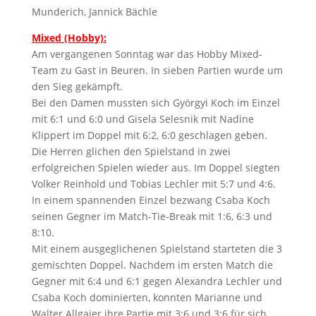
Munderich, Jannick Bächle
Mixed (Hobby):
Am vergangenen Sonntag war das Hobby Mixed-
Team zu Gast in Beuren. In sieben Partien wurde um
den Sieg gekämpft.
Bei den Damen mussten sich Györgyi Koch im Einzel
mit 6:1 und 6:0 und Gisela Selesnik mit Nadine
Klippert im Doppel mit 6:2, 6:0 geschlagen geben.
Die Herren glichen den Spielstand in zwei
erfolgreichen Spielen wieder aus. Im Doppel siegten
Volker Reinhold und Tobias Lechler mit 5:7 und 4:6.
In einem spannenden Einzel bezwang Csaba Koch
seinen Gegner im Match-Tie-Break mit 1:6, 6:3 und
8:10.
Mit einem ausgeglichenen Spielstand starteten die 3
gemischten Doppel. Nachdem im ersten Match die
Gegner mit 6:4 und 6:1 gegen Alexandra Lechler und
Csaba Koch dominierten, konnten Marianne und
Walter Allgaier ihre Partie mit 3:6 und 3:6 für sich