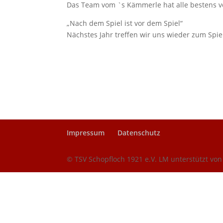
Das Team vom `s Kämmerle hat alle bestens v
„Nach dem Spiel ist vor dem Spiel“
Nächstes Jahr treffen wir uns wieder zum Spie
Impressum
Datenschutz
© TSV Schopfloch 1921 e.V. LM unterstützt vo