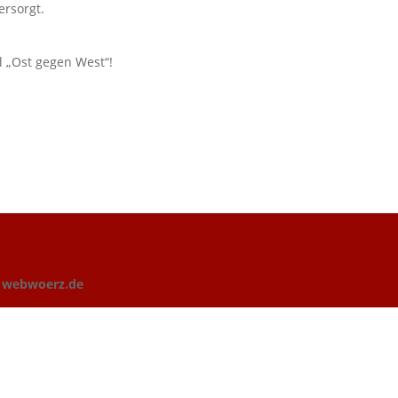
ersorgt.
l „Ost gegen West“!
n
webwoerz.de