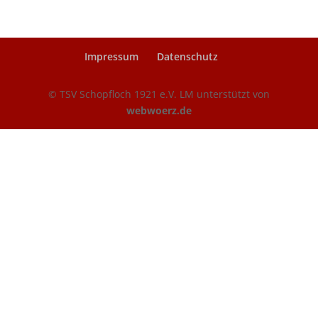
Impressum
Datenschutz
© TSV Schopfloch 1921 e.V. LM unterstützt von
webwoerz.de