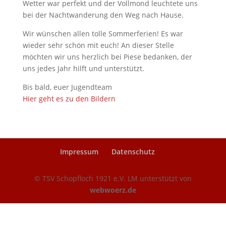
Wetter war perfekt und der Vollmond leuchtete uns
bei der Nachtwanderung den Weg nach Hause.
Wir wünschen allen tolle Sommerferien! Es war
wieder sehr schön mit euch! An dieser Stelle
möchten wir uns herzlich bei Piese bedanken, der
uns jedes Jahr hilft und unterstützt.
Bis bald, euer Jugendteam
Hier geht es zu den Bildern
Impressum
Datenschutz
© TSV Schopfloch 1921 e.V. LM unterstützt von
webwoerz.de