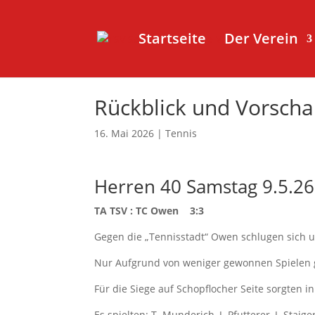
Startseite
Der Verein
Rückblick und Vorsch
16. Mai 2026
|
Tennis
Herren 40 Samstag 9.5.26
TA TSV : TC Owen 3:3
Gegen die „Tennisstadt“ Owen schlugen sich u
Nur Aufgrund von weniger gewonnen Spielen g
Für die Siege auf Schopflocher Seite sorgten 
Es spielten: T. Munderich, J. Pfutterer, J. Staiger