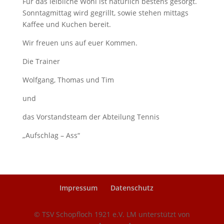
Für das leibliche Wohl ist natürlich bestens gesorgt.
Sonntagmittag wird gegrillt, sowie stehen mittags
Kaffee und Kuchen bereit.
Wir freuen uns auf euer Kommen.
Die Trainer
Wolfgang, Thomas und Tim
und
das Vorstandsteam der Abteilung Tennis
„Aufschlag – Ass“
Impressum
Datenschutz
© TSV Schopfloch 1921 e.V. LM unterstützt von