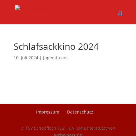
Schlafsackkino 2024
10. Juli 2024
|
Jugendteam
Impressum
Datenschutz
© TSV Schopfloch 1921 e.V. LM unterstützt von
webwoerz.de