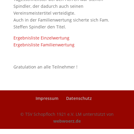
Spindler, der dadurch auch seinen
Vereinsmeistertitel verteidigte.
Auch in der Familienwertung sicherte sich Fam.
Steffen Spindler den Titel.
Ergebnisliste Einzelwertung
Ergebnisliste Familienwertung
Gratulation an alle Teilnehmer !
Impressum
Datenschutz
© TSV Schopfloch 1921 e.V. LM unterstützt von
webwoerz.de