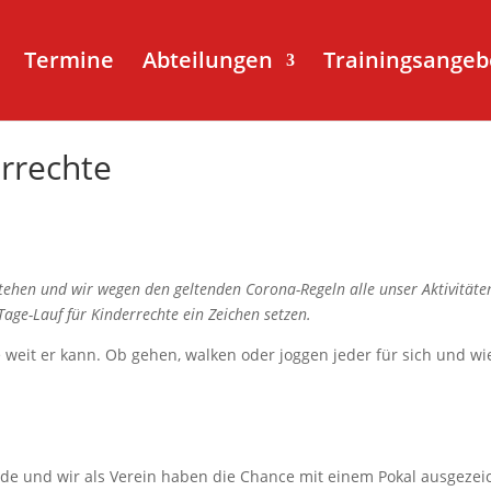
Termine
Abteilungen
Trainingsangeb
errechte
 stehen und wir wegen den geltenden Corona-Regeln alle unser Aktivität
age-Lauf für Kinderrechte ein Zeichen setzen.
 weit er kann. Ob gehen, walken oder joggen jeder für sich und wi
de und wir als Verein haben die Chance mit einem Pokal ausgeze