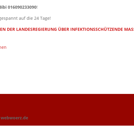
Bibi 016090233090
!
gespannt auf die 24 Tage!
N DER LANDESREGIERUNG ÜBER INFEKTIONSSCHÜTZENDE MA
onen
n
webwoerz.de