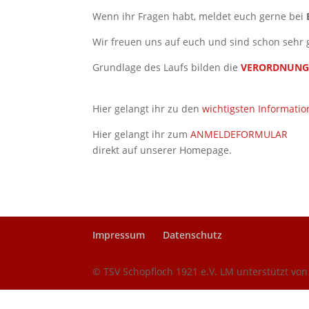
Wenn ihr Fragen habt, meldet euch gerne bei
Wir freuen uns auf euch und sind schon sehr 
Grundlage des Laufs bilden die
VERORDNUNGE
Hier gelangt ihr zu den
wichtigsten Informati
Hier gelangt ihr zum
ANMELDEFORMULAR
direkt auf unserer Homepage.
Impressum
Datenschutz
© TSV Schopfloch 1921 e.V. LM unterstützt vo