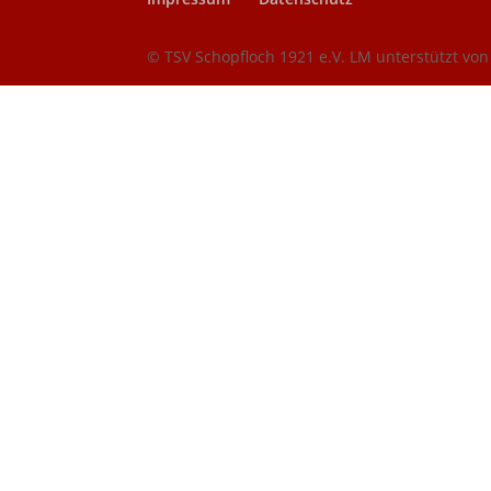
© TSV Schopfloch 1921 e.V. LM unterstützt vo