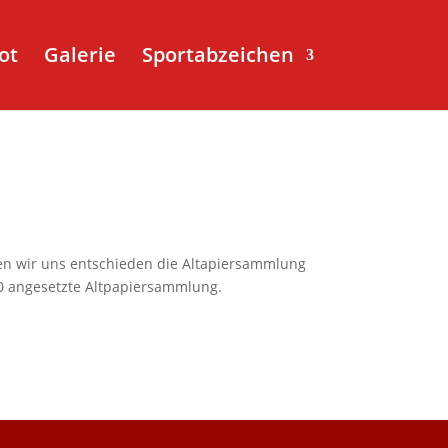
ot
Galerie
Sportabzeichen
en wir uns entschieden die Altapiersammlung
20 angesetzte Altpapiersammlung.