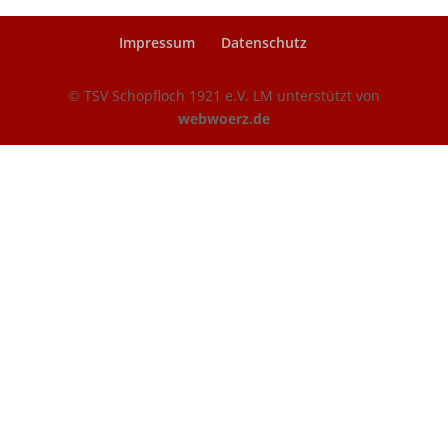
Impressum
Datenschutz
© TSV Schopfloch 1921 e.V. LM unterstützt von
webwoerz.de