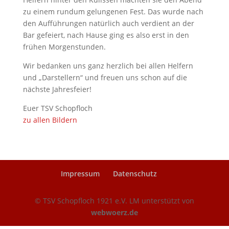
zu einem rundum gelungenen Fest. Das wurde nach
den Aufführungen natürlich auch verdient an der
Bar gefeiert, nach Hause ging es also erst in den
frühen Morgenstunden.
Wir bedanken uns ganz herzlich bei allen Helfern
und „Darstellern“ und freuen uns schon auf die
nächste Jahresfeier!
Euer TSV Schopfloch
zu allen Bildern
Impressum
Datenschutz
© TSV Schopfloch 1921 e.V. LM unterstützt von
webwoerz.de