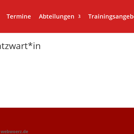
Termine
Abteilungen
Trainingsangeb
atzwart*in
n
webwoerz.de