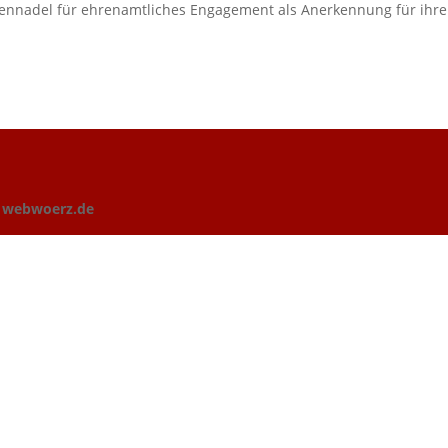
hrennadel für ehrenamtliches Engagement als Anerkennung für ihre
n
webwoerz.de