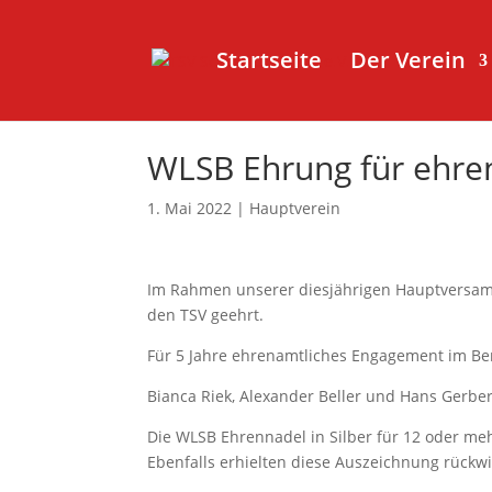
Startseite
Der Verein
WLSB Ehrung für ehre
1. Mai 2022
|
Hauptverein
Im Rahmen unserer diesjährigen Hauptversamm
den TSV geehrt.
Für 5 Jahre ehrenamtliches Engagement im Be
Bianca Riek, Alexander Beller und Hans Gerbe
Die WLSB Ehrennadel in Silber für 12 oder mehr
Ebenfalls erhielten diese Auszeichnung rückw