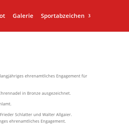
ot
Galerie
Sportabzeichen
langjähriges ehrenamtliches Engagement für
Ehrennadel in Bronze ausgezeichnet.
hlamt.
rieder Schlatter und Walter Allgaier.
langes ehrenamtliches Engagement.